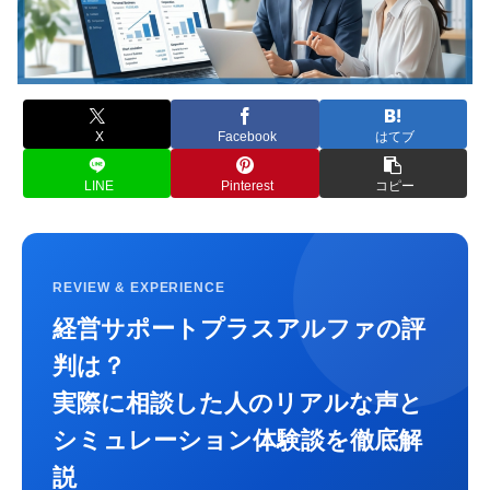
X
Facebook
はてブ
LINE
Pinterest
コピー
REVIEW & EXPERIENCE
経営サポートプラスアルファの評
判は？
実際に相談した人のリアルな声と
シミュレーション体験談を徹底解
説