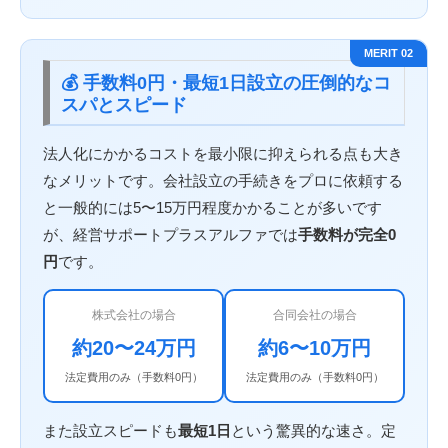
MERIT 02
💰 手数料0円・最短1日設立の圧倒的なコ
スパとスピード
法人化にかかるコストを最小限に抑えられる点も大き
なメリットです。会社設立の手続きをプロに依頼する
と一般的には5〜15万円程度かかることが多いです
が、経営サポートプラスアルファでは
手数料が完全0
円
です。
株式会社の場合
合同会社の場合
約20〜24万円
約6〜10万円
法定費用のみ（手数料0円）
法定費用のみ（手数料0円）
また設立スピードも
最短1日
という驚異的な速さ。定