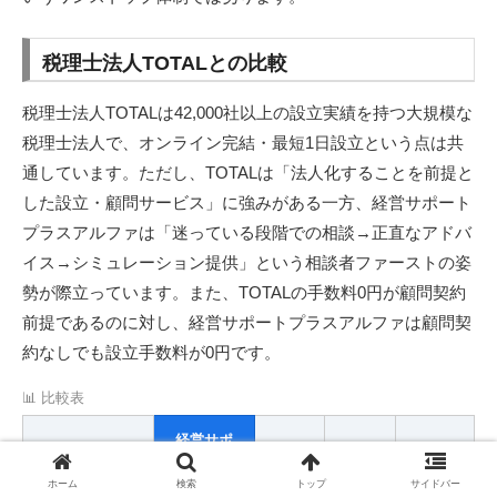
税理士法人TOTALとの比較
税理士法人TOTALは42,000社以上の設立実績を持つ大規模な
税理士法人で、オンライン完結・最短1日設立という点は共
通しています。ただし、TOTALは「法人化することを前提と
した設立・顧問サービス」に強みがある一方、経営サポート
プラスアルファは「迷っている段階での相談→正直なアドバ
イス→シミュレーション提供」という相談者ファーストの姿
勢が際立っています。また、TOTALの手数料0円が顧問契約
前提であるのに対し、経営サポートプラスアルファは顧問契
約なしでも設立手数料が0円です。
📊 比較表
経営サポ
ート
比較項目
freee
弥生
TOTAL
ホーム
検索
トップ
サイドバー
プラスア