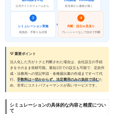
公式サイトのフォームから
担当者から連絡が届く
3
4
›
シミュレーション実施
判断・設立or見送り
税負担・手取りを試算
プレッシャーなしで自分で判断
💡 重要ポイント
法人化した方がトクと判断された場合は、会社設立の手続
きをそのまま依頼可能。最短1日での設立も可能で、定款作
成・法務局への登記申請・各種届出書の作成まですべて代
行。
手数料は一切かからず、法定費用のみの負担で済む
た
め、非常にコストパフォーマンスが高いサービスです。
シミュレーションの具体的な内容と精度につい
て